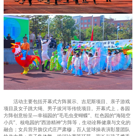
活动主要包括开幕式方阵展示、吉尼斯项目、亲子游戏
项目及女子跳大绳、男子拔河等传统项目。开幕式上，各园
方阵创意纷呈—幸福园的“毛毛虫变蝴蝶”、红色园的“海陆空
小兵”、核电园的“西游精神”方阵等，生动诠释健康与文化的
融合；女兵营升旗仪式庄严肃穆，百人篮球操表演彰显团队