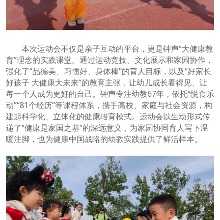
本次运动会不仅是亲子互动的平台，更是钟声“大健康教
育”理念的实践课堂。通过运动竞技、文化展示和家园协作，
强化了“品德美、习惯好、身体棒”的育人目标，以及“好家长
好孩子 大健康大未来”的教育主张，让幼儿成长看得见、让
每一个人成为更好的自己。钟声专注幼教67年，依托“悦食乐
动”“81个经历”等课程体系，携手高校、家庭与社会资源，构
建起科学化、立体化的健康培育模式。运动会以生动形式传
递了“健康是家国之基”的深远意义，为家园协同育人写下温
暖注脚，也为健康中国战略的幼教实践提供了鲜活样本。